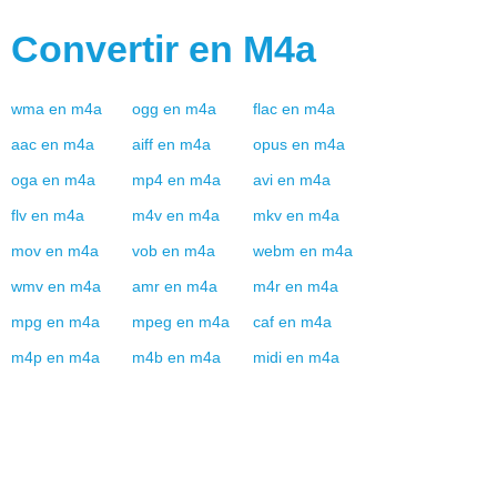
Convertir en
M4a
wma
en
m4a
ogg
en
m4a
flac
en
m4a
aac
en
m4a
aiff
en
m4a
opus
en
m4a
oga
en
m4a
mp4
en
m4a
avi
en
m4a
flv
en
m4a
m4v
en
m4a
mkv
en
m4a
mov
en
m4a
vob
en
m4a
webm
en
m4a
wmv
en
m4a
amr
en
m4a
m4r
en
m4a
mpg
en
m4a
mpeg
en
m4a
caf
en
m4a
m4p
en
m4a
m4b
en
m4a
midi
en
m4a