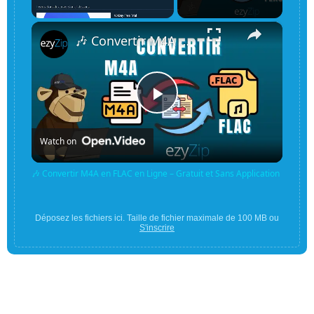
×
Unmute
🎶 Convertir M4A en FLAC en Ligne – Gratuit et Sans Application
Play
Watch on
Video
🎶 Convertir M4A en FLAC en Ligne – Gratuit et Sans Application
Déposez les fichiers ici. Taille de fichier maximale de 100 MB ou
S'inscrire