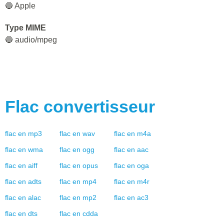
🔵 Apple
Type MIME
🔵 audio/mpeg
Flac
convertisseur
flac
en
mp3
flac
en
wav
flac
en
m4a
flac
en
wma
flac
en
ogg
flac
en
aac
flac
en
aiff
flac
en
opus
flac
en
oga
flac
en
adts
flac
en
mp4
flac
en
m4r
flac
en
alac
flac
en
mp2
flac
en
ac3
flac
en
dts
flac
en
cdda