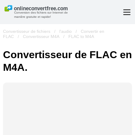
Conversion des fichiers sur Internet de
manière gratuite et rapide!
Convertisseur de fichiers
/
l'audio
/
Convertir en
FLAC
/
Convertisseur M4A
/
FLAC to M4A
Convertisseur de FLAC en
M4A.