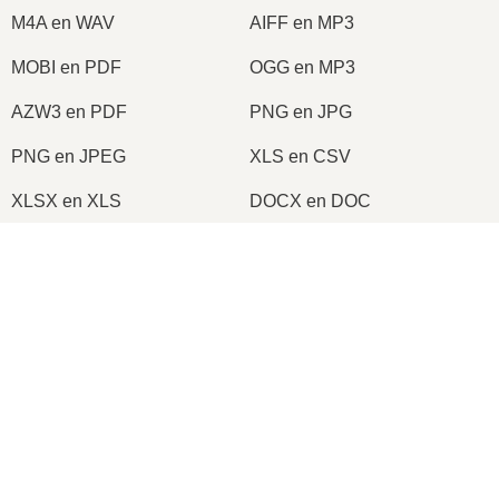
M4A en WAV
AIFF en MP3
MOBI en PDF
OGG en MP3
AZW3 en PDF
PNG en JPG
PNG en JPEG
XLS en CSV
XLSX en XLS
DOCX en DOC
DOC en PDF
DOCX en PDF
×
PDF en JPG
PDF en PNG
Now Playing
TIFF en PDF
PNG en ICO
Play Video
×
Ouvrir Des Fichiers RAR En Ligne (Facile et Gratuit!)
2026
© onlineconvertfree.com