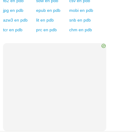
fb2
en
pdb
sdw
en
pdb
csv
en
pdb
jpg
en
pdb
epub
en
pdb
mobi
en
pdb
azw3
en
pdb
lit
en
pdb
snb
en
pdb
tcr
en
pdb
prc
en
pdb
chm
en
pdb