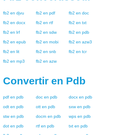
fb2
en
djvu
fb2
en
pdf
fb2
en
doc
fb2
en
docx
fb2
en
rtf
fb2
en
txt
fb2
en
lrf
fb2
en
sdw
fb2
en
pdb
fb2
en
epub
fb2
en
mobi
fb2
en
azw3
fb2
en
lit
fb2
en
snb
fb2
en
tcr
fb2
en
mp3
fb2
en
azw
Convertir en
Pdb
pdf
en
pdb
doc
en
pdb
docx
en
pdb
odt
en
pdb
ott
en
pdb
sxw
en
pdb
stw
en
pdb
docm
en
pdb
wps
en
pdb
dot
en
pdb
rtf
en
pdb
txt
en
pdb