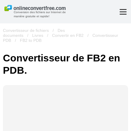
Conversion des fichiers sur Internet de
manière gratuite et rapide!
Convertisseur de fichiers
/
Des
documents
/
Livres
/
Convertir en FB2
/
Convertisseur
PDB
/
FB2 to PDB
Convertisseur de FB2 en
PDB.