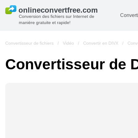
Converti
Conversion des fichiers sur Internet de
manière gratuite et rapide!
D
I
Convertisseur de fichiers
/
Vidéo
/
Convertir en DIVX
/
Conv
A
Convertisseur de
Li
A
V
si