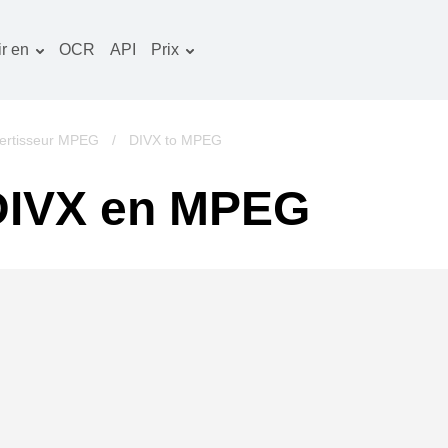
r en
OCR
API
Prix
Plan tarifaire
ocuments convertisseur
Paquet OCR
mage convertisseur
ertisseur MPEG
/
DIVX to MPEG
udio convertisseur
 DIVX en MPEG
vres convertisseur
rchives convertisseur
idéo convertisseur
te web-capture d'écran