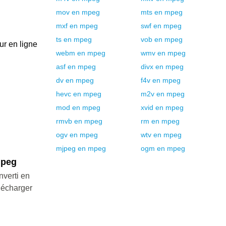
mov
en
mpeg
mts
en
mpeg
mxf
en
mpeg
swf
en
mpeg
ts
en
mpeg
vob
en
mpeg
ur en ligne
webm
en
mpeg
wmv
en
mpeg
asf
en
mpeg
divx
en
mpeg
dv
en
mpeg
f4v
en
mpeg
hevc
en
mpeg
m2v
en
mpeg
mod
en
mpeg
xvid
en
mpeg
rmvb
en
mpeg
rm
en
mpeg
ogv
en
mpeg
wtv
en
mpeg
mjpeg
en
mpeg
ogm
en
mpeg
mpeg
nverti en
lécharger