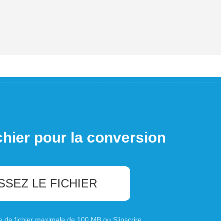
chier pour la conversion
SSEZ LE FICHIER
ille de fichier maximale de 100 MB ou
S'inscrire