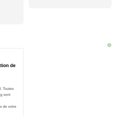
tion de
l. Toutes
eg sont
s de votre