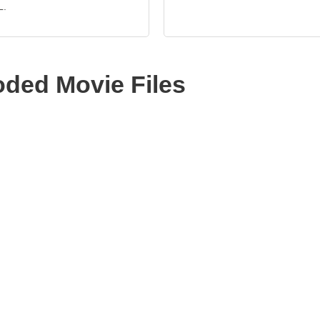
L.
oded Movie Files