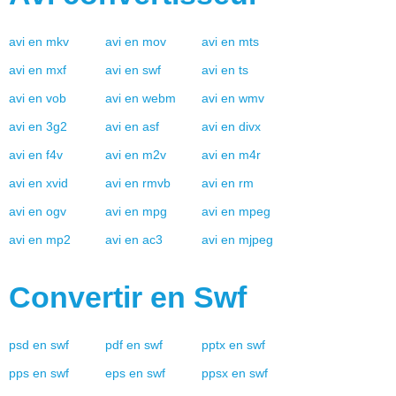
avi
en
mkv
avi
en
mov
avi
en
mts
avi
en
mxf
avi
en
swf
avi
en
ts
avi
en
vob
avi
en
webm
avi
en
wmv
avi
en
3g2
avi
en
asf
avi
en
divx
avi
en
f4v
avi
en
m2v
avi
en
m4r
avi
en
xvid
avi
en
rmvb
avi
en
rm
avi
en
ogv
avi
en
mpg
avi
en
mpeg
avi
en
mp2
avi
en
ac3
avi
en
mjpeg
Convertir en
Swf
psd
en
swf
pdf
en
swf
pptx
en
swf
pps
en
swf
eps
en
swf
ppsx
en
swf