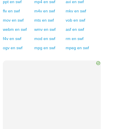
ppt
en
swf
mp4
en
swf
avi
en
swf
flv
en
swf
m4v
en
swf
mkv
en
swf
mov
en
swf
mts
en
swf
vob
en
swf
webm
en
swf
wmv
en
swf
asf
en
swf
f4v
en
swf
mod
en
swf
rm
en
swf
ogv
en
swf
mpg
en
swf
mpeg
en
swf