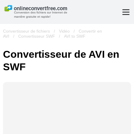
Conversion des fichiers sur Internet de
manière gratuite et rapide!
Convertisseur de fichiers
/
Vidéo
/
Convertir en
AVI
/
Convertisseur SWF
/
AVI to SWF
Convertisseur de AVI en
SWF