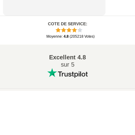
COTE DE SERVICE
:
Moyenne
:
4.8
(
205218
Votes
)
Excellent
4.8
sur 5
Conversions Populaires
:
×
7Z en ZIP
WAV en MP3
M4A en MP3
EPUB en PDF