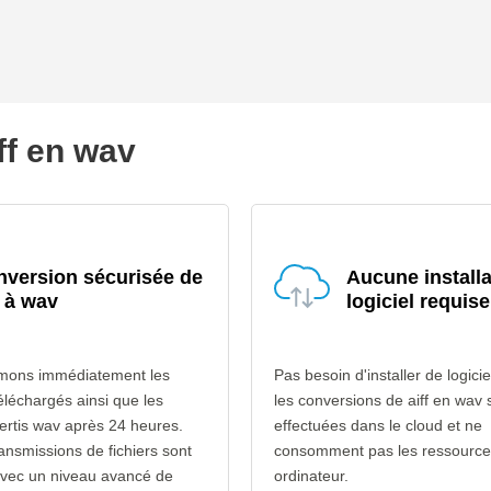
iff en wav
version sécurisée de
Aucune installa
f à wav
logiciel requise
mons immédiatement les
Pas besoin d'installer de logicie
 téléchargés ainsi que les
les conversions de aiff en wav 
vertis wav après 24 heures.
effectuées dans le cloud et ne
ransmissions de fichiers sont
consomment pas les ressource
avec un niveau avancé de
ordinateur.