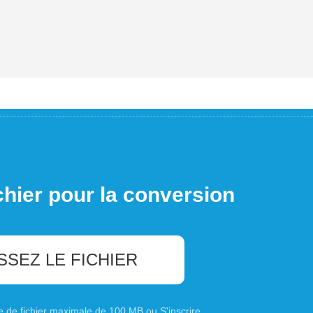
chier pour la conversion
SSEZ LE FICHIER
ille de fichier maximale de 100 MB ou
S'inscrire