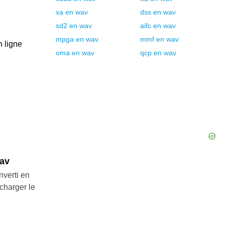
xa
en
wav
dss
en
wav
sd2
en
wav
aifc
en
wav
mpga
en
wav
mmf
en
wav
n ligne
oma
en
wav
qcp
en
wav
wav
nverti en
charger le