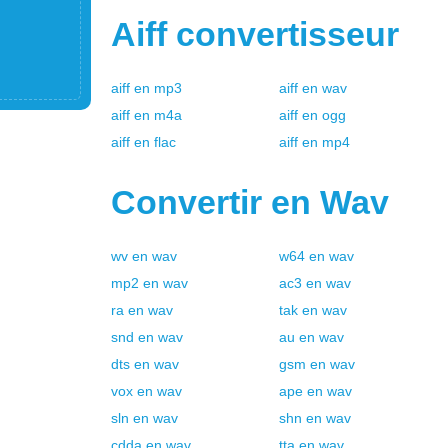
Aiff
convertisseur
aiff
en
mp3
aiff
en
wav
aiff
en
m4a
aiff
en
ogg
aiff
en
flac
aiff
en
mp4
Convertir en
Wav
wv
en
wav
w64
en
wav
mp2
en
wav
ac3
en
wav
ra
en
wav
tak
en
wav
snd
en
wav
au
en
wav
dts
en
wav
gsm
en
wav
vox
en
wav
ape
en
wav
sln
en
wav
shn
en
wav
cdda
en
wav
tta
en
wav