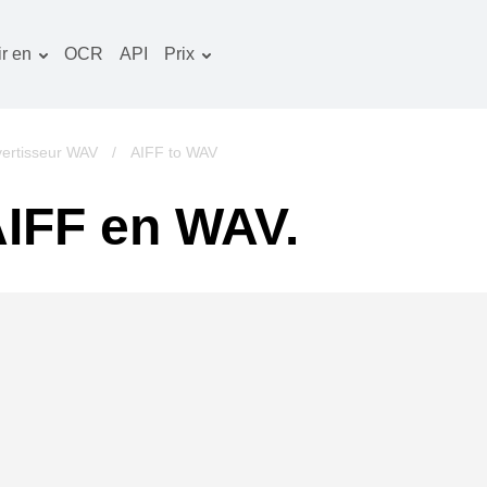
r en
OCR
API
Prix
Plan tarifaire
ocuments convertisseur
Paquet OCR
mage convertisseur
ertisseur WAV
/
AIFF to WAV
udio convertisseur
AIFF en WAV.
vres convertisseur
rchives convertisseur
idéo convertisseur
te web-capture d'écran