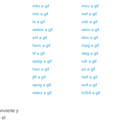
mkv
a
gif
mov
a
gif
mts
a
gif
swf
a
gif
ts
a
gif
vob
a
gif
webm
a
gif
wmv
a
gif
asf
a
gif
divx
a
gif
hevc
a
gif
mpg
a
gif
tif
a
gif
dwg
a
gif
webp
a
gif
cdr
a
gif
heic
a
gif
ps
a
gif
jfif
a
gif
heif
a
gif
apng
a
gif
avif
a
gif
video
a
gif
h264
a
gif
nvierte y
 el