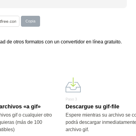
Copia
 de otros formatos con un convertidor en línea gratuito.
Paso 3
archivos «a gif»
Descargue su gif-file
ivos gif o cualquier otro
Espere mientras su archivo se co
quieras (más de 100
podrá descargar inmediatamente
tibles)
archivo gif.