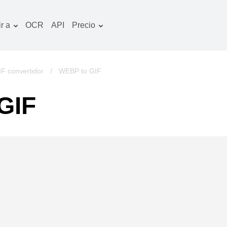
r a
OCR
API
Precio
Plan tarifario
ocumentos convertidor
Paquete de OCR
magines convertidor
IF convertidor
/
WEBP to GIF
udio convertidor
GIF
bros convertidor
chivos convertidor
ideo convertidor
tio web-captura de
ntalla