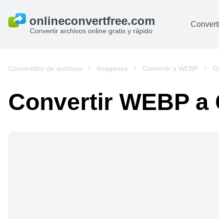
Converti
Convertir archivos online gratis y rápido
D
I
Convertidor de archivos
/
Imagenes
/
Convertir a WEBP
/
G
A
Convertir WEBP a 
Li
Ar
V
si
pa