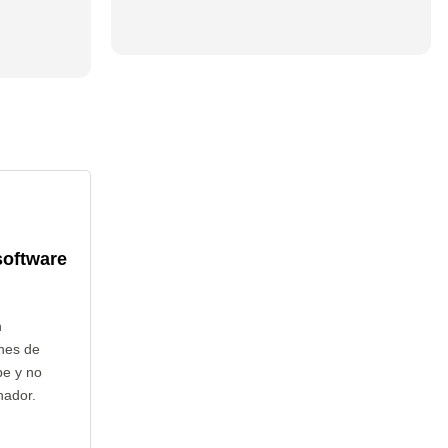
software
n
nes de
be y no
nador.