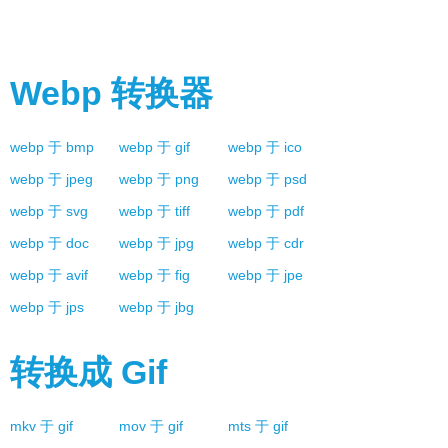
Webp
转换器
webp
于
bmp
webp
于
gif
webp
于
ico
webp
于
jpeg
webp
于
png
webp
于
psd
webp
于
svg
webp
于
tiff
webp
于
pdf
webp
于
doc
webp
于
jpg
webp
于
cdr
webp
于
avif
webp
于
fig
webp
于
jpe
webp
于
jps
webp
于
jbg
转换成
Gif
mkv
于
gif
mov
于
gif
mts
于
gif