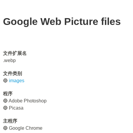
Google Web Picture files
文件扩展名
.webp
文件类别
🔵
images
程序
🔵 Adobe Photoshop
🔵 Picasa
主程序
🔵 Google Chrome