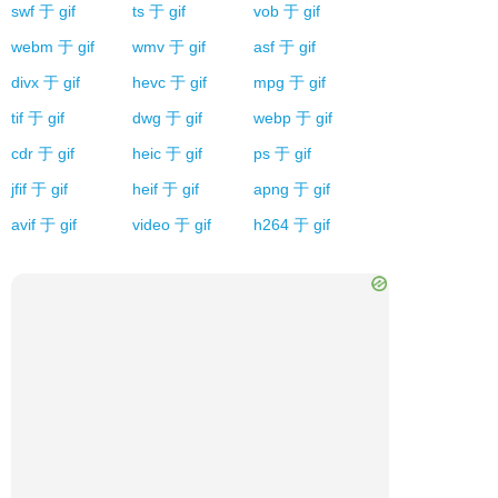
swf
于
gif
ts
于
gif
vob
于
gif
webm
于
gif
wmv
于
gif
asf
于
gif
divx
于
gif
hevc
于
gif
mpg
于
gif
tif
于
gif
dwg
于
gif
webp
于
gif
cdr
于
gif
heic
于
gif
ps
于
gif
jfif
于
gif
heif
于
gif
apng
于
gif
avif
于
gif
video
于
gif
h264
于
gif