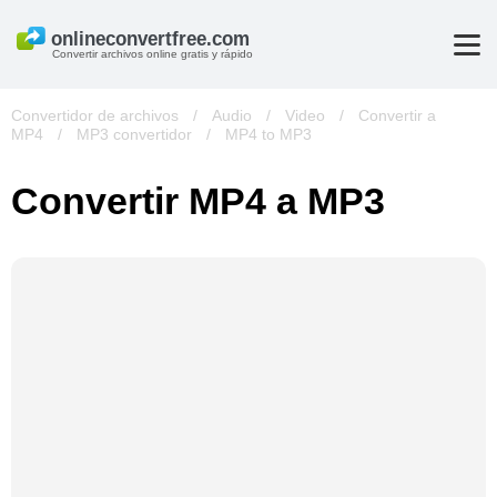
Convertir archivos online gratis y rápido
Convertidor de archivos
/
Audio
/
Video
/
Convertir a
MP4
/
MP3 convertidor
/
MP4 to MP3
Convertir MP4 a MP3