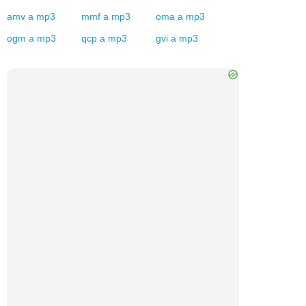
amv
a
mp3
mmf
a
mp3
oma
a
mp3
ogm
a
mp3
qcp
a
mp3
gvi
a
mp3