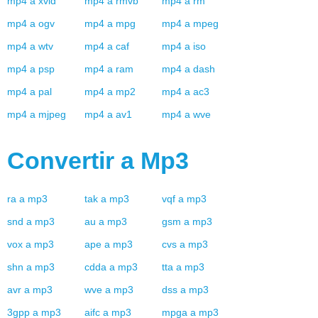
mp4
a
xvid
mp4
a
rmvb
mp4
a
rm
mp4
a
ogv
mp4
a
mpg
mp4
a
mpeg
mp4
a
wtv
mp4
a
caf
mp4
a
iso
mp4
a
psp
mp4
a
ram
mp4
a
dash
mp4
a
pal
mp4
a
mp2
mp4
a
ac3
mp4
a
mjpeg
mp4
a
av1
mp4
a
wve
Convertir a
Mp3
ra
a
mp3
tak
a
mp3
vqf
a
mp3
snd
a
mp3
au
a
mp3
gsm
a
mp3
vox
a
mp3
ape
a
mp3
cvs
a
mp3
shn
a
mp3
cdda
a
mp3
tta
a
mp3
avr
a
mp3
wve
a
mp3
dss
a
mp3
3gpp
a
mp3
aifc
a
mp3
mpga
a
mp3