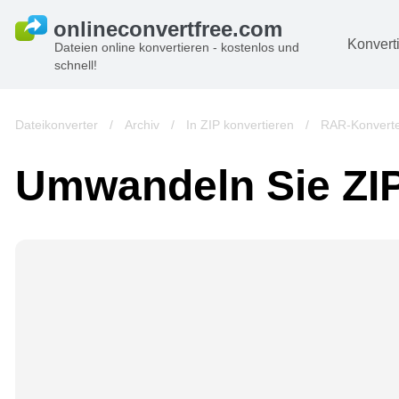
Konvert
Dateien online konvertieren - kostenlos und
schnell!
D
Bi
Dateikonverter
/
Archiv
/
In ZIP konvertieren
/
RAR-Konvert
A
Umwandeln Sie ZI
B
A
V