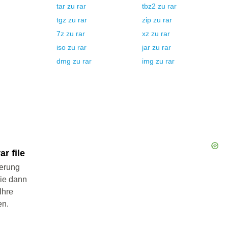
tar
zu
rar
tbz2
zu
rar
tgz
zu
rar
zip
zu
rar
7z
zu
rar
xz
zu
rar
iso
zu
rar
jar
zu
rar
dmg
zu
rar
img
zu
rar
r file
ierung
Sie dann
Ihre
en.