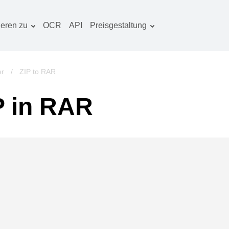
ieren zu
OCR
API
Preisgestaltung
Tarif planen
okumentenkonverter
OCR-Paket
lderkonverter
er
/
ZIP to RAR
udiokonverter
P in RAR
ücherkonverter
rchivkonverter
ideokonverter