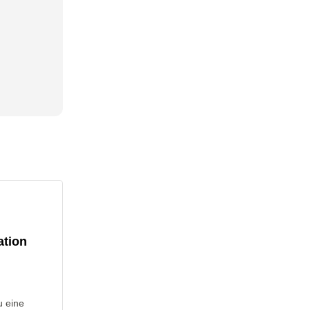
ation
u eine