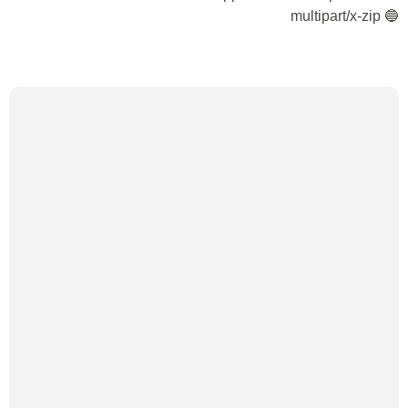
🔵 multipart/x-zip