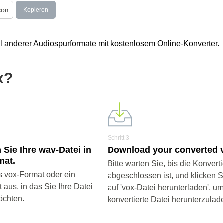
Kopieren
l anderer Audiospurformate mit kostenlosem Online-Konverter.
x?
Schritt 3
 Sie Ihre wav-Datei in
Download your converted v
mat.
Bitte warten Sie, bis die Konvert
 vox-Format oder ein
abgeschlossen ist, und klicken 
aus, in das Sie Ihre Datei
auf 'vox-Datei herunterladen', um
öchten.
konvertierte Datei herunterzulad