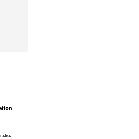
ation
u eine