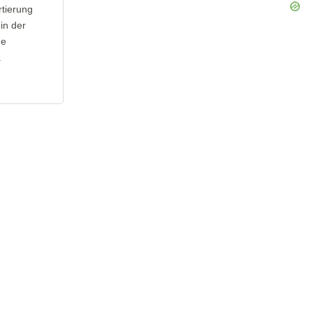
rtierung
in der
ne
.