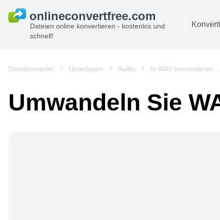
Konvert
Dateien online konvertieren - kostenlos und
schnell!
D
Bi
Dateikonverter
/
Unterlagen
/
Audio
/
In WAV konvertieren
A
Umwandeln Sie WA
B
A
V