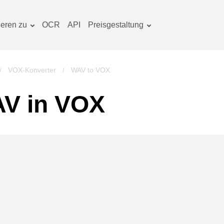
ieren zu
OCR
API
Preisgestaltung
Tarif planen
okumentenkonverter
OCR-Paket
lderkonverter
/
VOX-Konverter
/
WAV to VOX
udiokonverter
V in VOX
ücherkonverter
rchivkonverter
ideokonverter