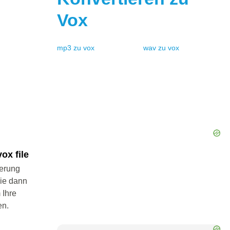
Vox
mp3
zu
vox
wav
zu
vox
ox file
ierung
Sie dann
 Ihre
en.