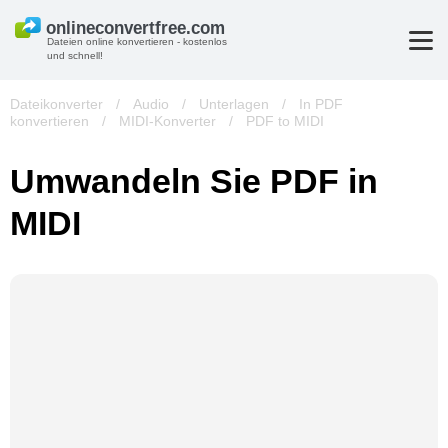
Dateien online konvertieren - kostenlos
und schnell!
Dateikonverter
/
Audio
/
Unterlagen
/
In PDF
konvertieren
/
MIDI-Konverter
/
PDF to MIDI
Umwandeln Sie PDF in
MIDI