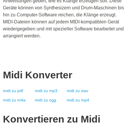
Anweisungen geben, wie es Klänge erzeugen soll. Diese
Geräte können von Synthesizern und Drum-Maschinen bis
hin zu Computer-Software reichen, die Klänge erzeugt.
MIDI-Dateien können auf jedem MIDI-kompatiblen Gerät
wiedergegeben und mit spezieller Software bearbeitet und
arrangiert werden.
Midi
Konverter
midi
zu
pdf
midi
zu
mp3
midi
zu
wav
midi
zu
m4a
midi
zu
ogg
midi
zu
mp4
Konvertieren zu
Midi