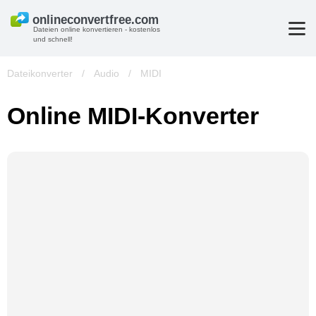
Dateien online konvertieren - kostenlos
und schnell!
Dateikonverter
/
Audio
/
MIDI
Online MIDI-Konverter