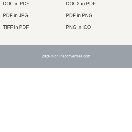
DOC in PDF
DOCX in PDF
PDF in JPG
PDF in PNG
TIFF in PDF
PNG in ICO
2026
© onlineconvertfree.com
Über uns
×
Datei Format
Datenschutz-Bestimmungen
Unterstützung
×
🎬 Wie Man AVI in MP3 Online Kostenlos Konvertiert | Keine Softwareinstallation Erforderlich
API