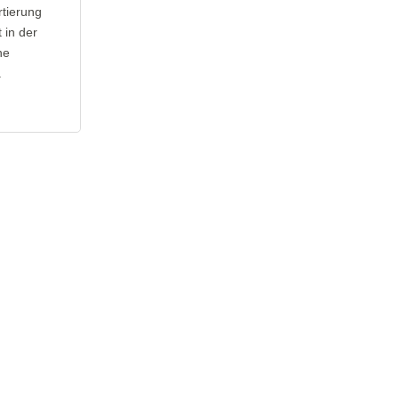
rtierung
 in der
ne
.