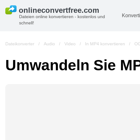
Konvert
Dateien online konvertieren - kostenlos und
schnell!
D
Bi
Dateikonverter
/
Audio
/
Video
/
In MP4 konvertieren
/
OG
A
Umwandeln Sie MP
B
A
V