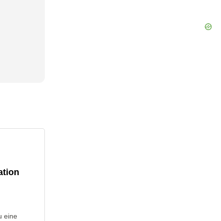
ation
u eine