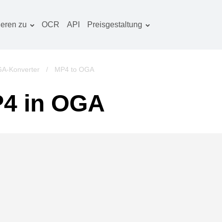
ieren zu
OCR
API
Preisgestaltung
Tarif planen
okumentenkonverter
OCR-Paket
lderkonverter
A-Konverter
/
MP4 to OGA
udiokonverter
4 in OGA
ücherkonverter
rchivkonverter
ideokonverter