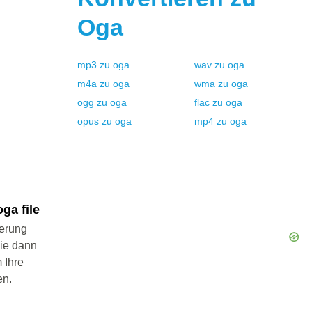
Oga
mp3
zu
oga
wav
zu
oga
m4a
zu
oga
wma
zu
oga
ogg
zu
oga
flac
zu
oga
opus
zu
oga
mp4
zu
oga
ga file
ierung
Sie dann
 Ihre
en.