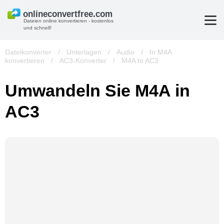
Dateien online konvertieren - kostenlos
und schnell!
Dateikonverter
/
Unterlagen
/
Audio
/
In M4A
konvertieren
/
AC3-Konverter
/
M4A to AC3
Umwandeln Sie M4A in
AC3