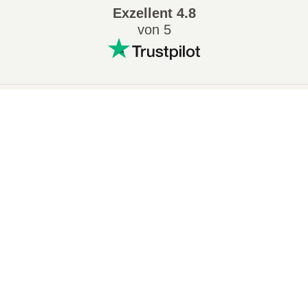
Exzellent
4.8
von 5
Beliebt Konvertierungen
:
×
7Z in ZIP
WAV in MP3
Now Playing
M4A in MP3
EPUB in PDF
Play Video
EPUB in MOBI
WMA in MP3
×
🎧 MP4 Online in WAV Konvertieren – Kostenlos und Ohne App
RAR in ZIP
MP3 in OGG
M4A in WAV
AIFF in MP3
MOBI in PDF
OGG in MP3
Play
AZW3 in PDF
PNG in JPG