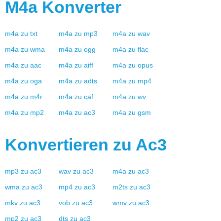
M4a
Konverter
m4a
zu
txt
m4a
zu
mp3
m4a
zu
wav
m4a
zu
wma
m4a
zu
ogg
m4a
zu
flac
m4a
zu
aac
m4a
zu
aiff
m4a
zu
opus
m4a
zu
oga
m4a
zu
adts
m4a
zu
mp4
m4a
zu
m4r
m4a
zu
caf
m4a
zu
wv
m4a
zu
mp2
m4a
zu
ac3
m4a
zu
gsm
Konvertieren zu
Ac3
mp3
zu
ac3
wav
zu
ac3
m4a
zu
ac3
wma
zu
ac3
mp4
zu
ac3
m2ts
zu
ac3
mkv
zu
ac3
vob
zu
ac3
wmv
zu
ac3
mp2
zu
ac3
dts
zu
ac3