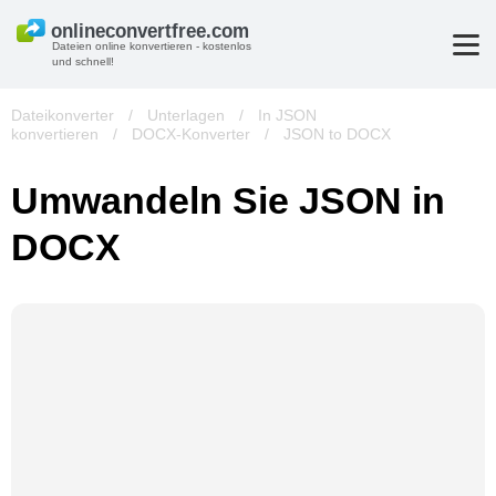
Dateien online konvertieren - kostenlos
und schnell!
Dateikonverter
/
Unterlagen
/
In JSON
konvertieren
/
DOCX-Konverter
/
JSON to DOCX
Umwandeln Sie JSON in
DOCX