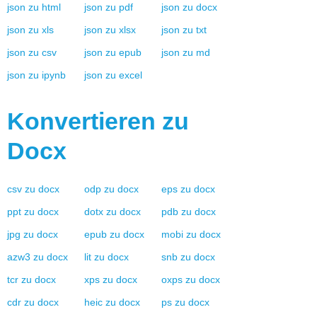
json
zu
html
json
zu
pdf
json
zu
docx
json
zu
xls
json
zu
xlsx
json
zu
txt
json
zu
csv
json
zu
epub
json
zu
md
json
zu
ipynb
json
zu
excel
Konvertieren zu
Docx
csv
zu
docx
odp
zu
docx
eps
zu
docx
ppt
zu
docx
dotx
zu
docx
pdb
zu
docx
jpg
zu
docx
epub
zu
docx
mobi
zu
docx
azw3
zu
docx
lit
zu
docx
snb
zu
docx
tcr
zu
docx
xps
zu
docx
oxps
zu
docx
cdr
zu
docx
heic
zu
docx
ps
zu
docx