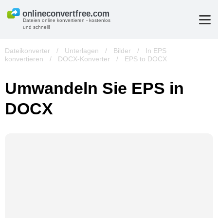
Dateien online konvertieren - kostenlos
und schnell!
Dateikonverter
/
Unterlagen
/
Bilder
/
In EPS
konvertieren
/
DOCX-Konverter
/
EPS to DOCX
Umwandeln Sie EPS in
DOCX