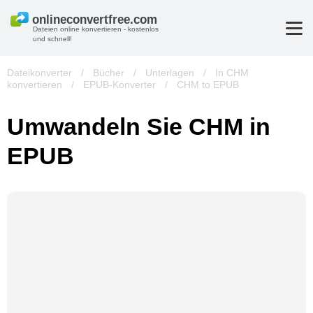
Dateien online konvertieren - kostenlos
und schnell!
Dateikonverter
/
Bücher
/
Unterlagen
/
In CHM
konvertieren
/
EPUB-Konverter
/
CHM to EPUB
Umwandeln Sie CHM in
EPUB