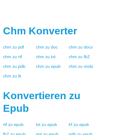
Chm
Konverter
chm
zu
pdf
chm
zu
doc
chm
zu
docx
chm
zu
rtf
chm
zu
txt
chm
zu
fb2
chm
zu
pdb
chm
zu
epub
chm
zu
mobi
chm
zu
lit
Konvertieren zu
Epub
rtf
zu
epub
txt
zu
epub
lrf
zu
epub
fb2
zu
epub
ppt
zu
epub
pdb
zu
epub