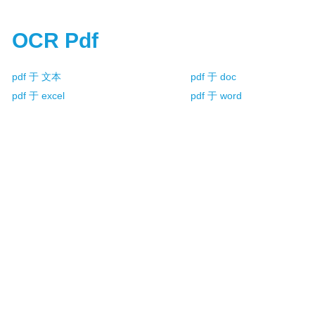
OCR Pdf
pdf 于 文本
pdf 于 doc
pdf 于 excel
pdf 于 word