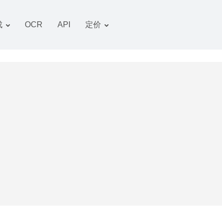
成
OCR
API
定价
关税计划
文件 转换器
OCR 包
图像 转换器
音频 转换器
书籍 转换器
压缩文件 转换器
视频 转换器
网站-截图