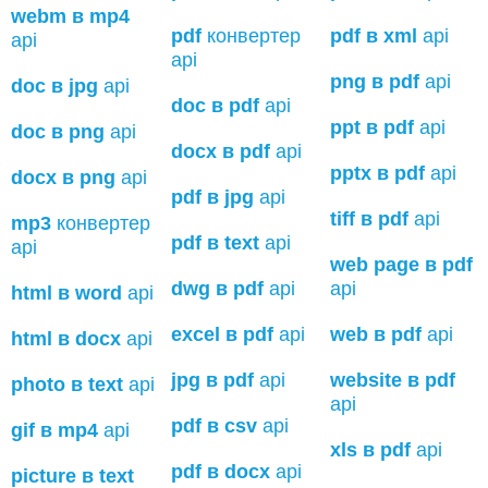
webm в mp4
pdf
конвертер
pdf в xml
api
api
api
png в pdf
api
doc в jpg
api
doc в pdf
api
ppt в pdf
api
doc в png
api
docx в pdf
api
pptx в pdf
api
docx в png
api
pdf в jpg
api
tiff в pdf
api
mp3
конвертер
pdf в text
api
api
web page в pdf
dwg в pdf
api
api
html в word
api
excel в pdf
api
web в pdf
api
html в docx
api
jpg в pdf
api
website в pdf
photo в text
api
api
pdf в csv
api
gif в mp4
api
xls в pdf
api
pdf в docx
api
picture в text