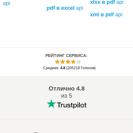
xlsx в pdf
api
api
pdf в excel
api
xml в pdf
api
РЕЙТИНГ СЕРВИСА
:
Среднее
:
4.8
(
205218
Голосов
)
Отлично
4.8
из 5