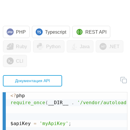
PHP
Typescript
REST API
Ruby
Python
Java
.NET
CLI
Документация API
<
?
require_once
(
__DIR__ 
.
'/vendor/autoload.
$apiKey 
=
'myApiKey'
;