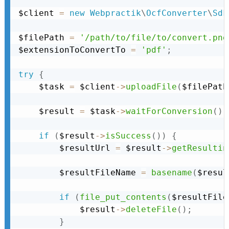
$client 
=
new
Webpractik
\
OcfConverter
\
Sdk
$filePath 
=
'/path/to/file/to/convert.png
$extensionToConvertTo 
=
'pdf'
;
try
{
    $task 
=
 $client
-
>
uploadFile
(
$filePath
    $result 
=
 $task
-
>
waitForConversion
(
)
;
if
(
$result
-
>
isSuccess
(
)
)
{
        $resultUrl 
=
 $result
-
>
getResultin
        $resultFileName 
=
basename
(
$resul
if
(
file_put_contents
(
$resultFile
            $result
-
>
deleteFile
(
)
;
}