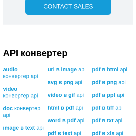
CONTACT SALES
API конвертер
audio
url в image
api
pdf в html
api
конвертер api
svg в png
api
pdf в png
api
video
video в gif
api
pdf в ppt
api
конвертер api
html в pdf
api
pdf в tiff
api
doc
конвертер
api
word в pdf
api
pdf в txt
api
image в text
api
pdf в text
api
pdf в xls
api