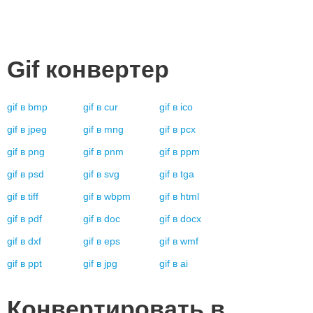
Gif
конвертер
gif
в
bmp
gif
в
cur
gif
в
ico
gif
в
jpeg
gif
в
mng
gif
в
pcx
gif
в
png
gif
в
pnm
gif
в
ppm
gif
в
psd
gif
в
svg
gif
в
tga
gif
в
tiff
gif
в
wbpm
gif
в
html
gif
в
pdf
gif
в
doc
gif
в
docx
gif
в
dxf
gif
в
eps
gif
в
wmf
gif
в
ppt
gif
в
jpg
gif
в
ai
Конвертировать в