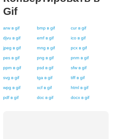
Gif
arw
в
gif
bmp
в
gif
cur
в
gif
djvu
в
gif
emf
в
gif
ico
в
gif
jpeg
в
gif
mng
в
gif
pcx
в
gif
pes
в
gif
png
в
gif
pnm
в
gif
ppm
в
gif
psd
в
gif
sfw
в
gif
svg
в
gif
tga
в
gif
tiff
в
gif
wpg
в
gif
xcf
в
gif
html
в
gif
pdf
в
gif
doc
в
gif
docx
в
gif