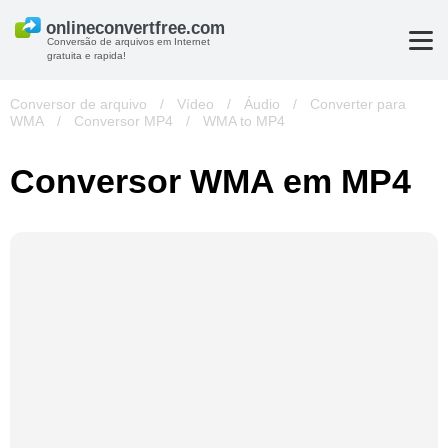
Conversão de arquivos em Internet
gratuita e rapida!
Conversor de arquivo
/
Vídeo
/
Áudio
/
Converter para
WMA
/
Conversor MP4
/
WMA to MP4
Conversor WMA em MP4