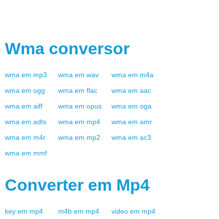
Wma
conversor
wma
em
mp3
wma
em
wav
wma
em
m4a
wma
em
ogg
wma
em
flac
wma
em
aac
wma
em
aiff
wma
em
opus
wma
em
oga
wma
em
adts
wma
em
mp4
wma
em
amr
wma
em
m4r
wma
em
mp2
wma
em
ac3
wma
em
mmf
Converter em
Mp4
key
em
mp4
m4b
em
mp4
video
em
mp4