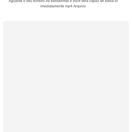
Aguarde o seu ficheiro irá transformar e você será capaz de baixá-lo
imediatamente mp4-Arquivo