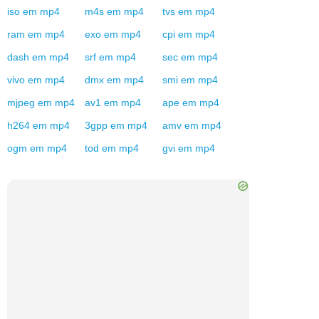
iso
em
mp4
m4s
em
mp4
tvs
em
mp4
ram
em
mp4
exo
em
mp4
cpi
em
mp4
dash
em
mp4
srf
em
mp4
sec
em
mp4
vivo
em
mp4
dmx
em
mp4
smi
em
mp4
mjpeg
em
mp4
av1
em
mp4
ape
em
mp4
h264
em
mp4
3gpp
em
mp4
amv
em
mp4
ogm
em
mp4
tod
em
mp4
gvi
em
mp4