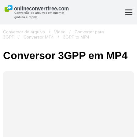
Conversão de arquivos em Internet
gratuita e rapida!
Conversor de arquivo
/
Vídeo
/
Converter para
3GPP
/
Conversor MP4
/
3GPP to MP4
Conversor 3GPP em MP4