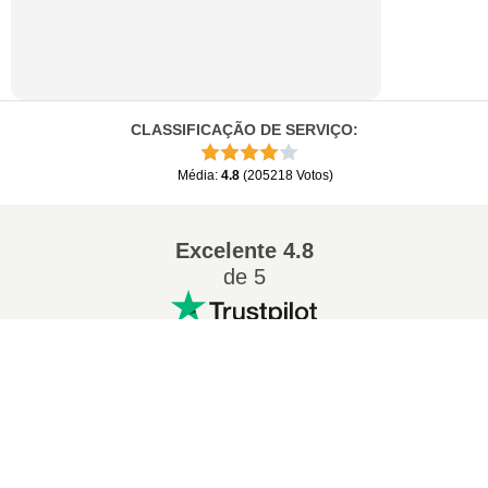
CLASSIFICAÇÃO DE SERVIÇO
:
Média
:
4.8
(
205218
Votos
)
Excelente
4.8
de 5
×
Conversões populares
:
Now Playing
Play Video
7Z para ZIP
WAV para MP3