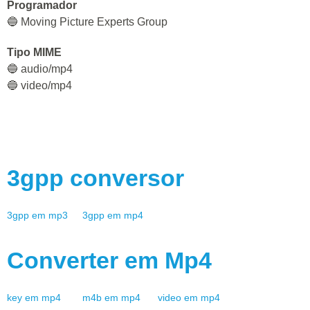
Programador
🔵 Moving Picture Experts Group
Tipo MIME
🔵 audio/mp4
🔵 video/mp4
3gpp
conversor
3gpp
em
mp3
3gpp
em
mp4
Converter em
Mp4
key
em
mp4
m4b
em
mp4
video
em
mp4