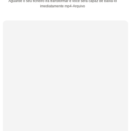
Aguarde o seu ficheiro irá transformar e você será capaz de baixá-lo
imediatamente mp4-Arquivo