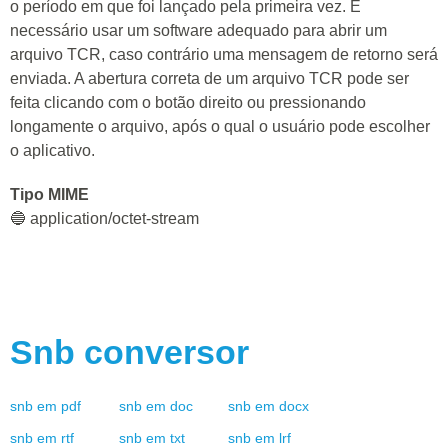
o período em que foi lançado pela primeira vez. É
necessário usar um software adequado para abrir um
arquivo TCR, caso contrário uma mensagem de retorno será
enviada. A abertura correta de um arquivo TCR pode ser
feita clicando com o botão direito ou pressionando
longamente o arquivo, após o qual o usuário pode escolher
o aplicativo.
Tipo MIME
🔵 application/octet-stream
Snb
conversor
snb
em
pdf
snb
em
doc
snb
em
docx
snb
em
rtf
snb
em
txt
snb
em
lrf