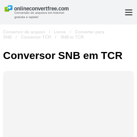
Conversão de arquivos em Internet
gratuita e rapida!
Conversor de arquivo
/
Livros
/
Converter para
SNB
/
Conversor TCR
/
SNB to TCR
Conversor SNB em TCR