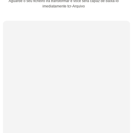
Aguarde o seu ficheiro irá transformar e você será capaz de baixá-lo
imediatamente tcr-Arquivo