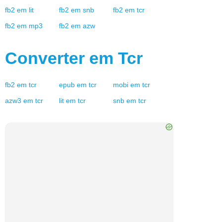
fb2
em
lit
fb2
em
snb
fb2
em
tcr
fb2
em
mp3
fb2
em
azw
Converter em
Tcr
fb2
em
tcr
epub
em
tcr
mobi
em
tcr
azw3
em
tcr
lit
em
tcr
snb
em
tcr