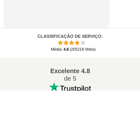
CLASSIFICAÇÃO DE SERVIÇO
:
Média
:
4.8
(
205218
Votos
)
Excelente
4.8
de 5
Conversões populares
:
7Z para ZIP
WAV para MP3