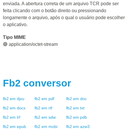
enviada. A abertura correta de um arquivo TCR pode ser
feita clicando com o botão direito ou pressionando
longamente o arquivo, após o qual o usuário pode escolher
o aplicativo.
Tipo MIME
🔵 application/octet-stream
Fb2
conversor
fb2
em
djvu
fb2
em
pdf
fb2
em
doc
fb2
em
docx
fb2
em
rtf
fb2
em
txt
fb2
em
lrf
fb2
em
sdw
fb2
em
pdb
fb2
em
epub
fb2
em
mobi
fb2
em
azw3