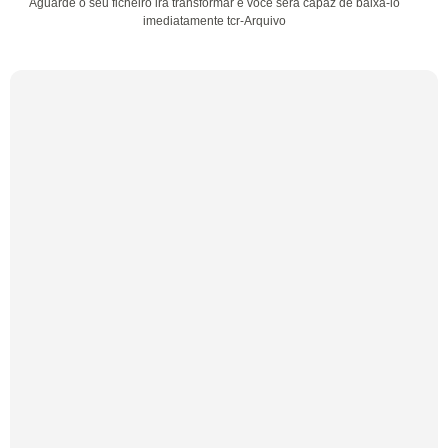
Aguarde o seu ficheiro irá transformar e você será capaz de baixá-lo
imediatamente tcr-Arquivo