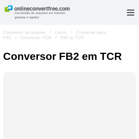
Conversão de arquivos em Internet
gratuita e rapida!
Conversor de arquivo
/
Livros
/
Converter para
FB2
/
Conversor TCR
/
FB2 to TCR
Conversor FB2 em TCR