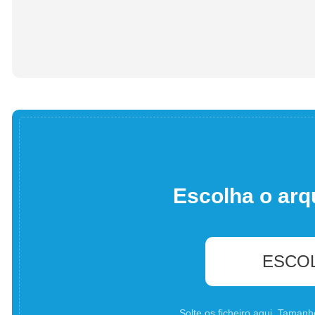
Escolha o arq
ESCO
Solte os ficheiro aqui. Tama