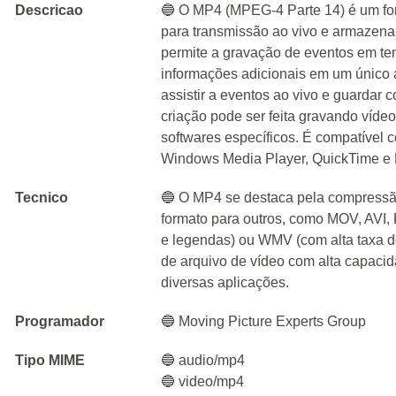
Descricao
🔵 O MP4 (MPEG-4 Parte 14) é um form
para transmissão ao vivo e armazena
permite a gravação de eventos em t
informações adicionais em um único 
assistir a eventos ao vivo e guardar 
criação pode ser feita gravando víde
softwares específicos. É compatível 
Windows Media Player, QuickTime e 
Tecnico
🔵 O MP4 se destaca pela compressão 
formato para outros, como MOV, AVI, 
e legendas) ou WMV (com alta taxa d
de arquivo de vídeo com alta capac
diversas aplicações.
Programador
🔵 Moving Picture Experts Group
Tipo MIME
🔵 audio/mp4
🔵 video/mp4