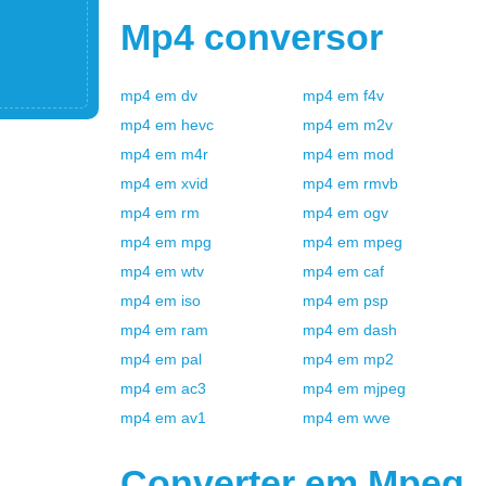
Mp4
conversor
mp4
em
dv
mp4
em
f4v
mp4
em
hevc
mp4
em
m2v
mp4
em
m4r
mp4
em
mod
mp4
em
xvid
mp4
em
rmvb
mp4
em
rm
mp4
em
ogv
mp4
em
mpg
mp4
em
mpeg
mp4
em
wtv
mp4
em
caf
mp4
em
iso
mp4
em
psp
mp4
em
ram
mp4
em
dash
mp4
em
pal
mp4
em
mp2
mp4
em
ac3
mp4
em
mjpeg
mp4
em
av1
mp4
em
wve
Converter em
Mpeg