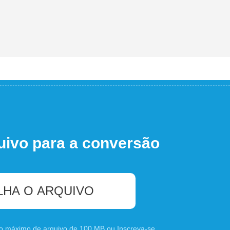
uivo para a conversão
LHA O ARQUIVO
nho máximo de arquivo de 100 MB ou
Inscreva-se