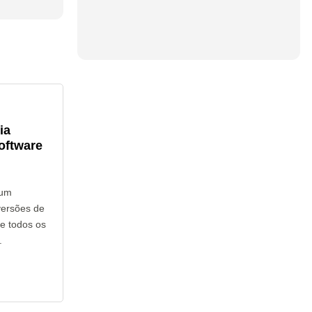
ia
oftware
hum
versões de
e todos os
.