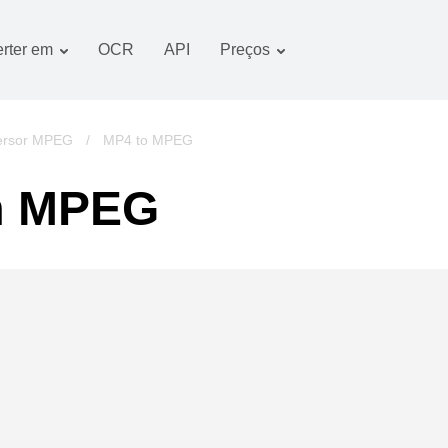
rter em
OCR
API
Preços
Plano tarifário
Documentos conversor
Pacote OCR
Imagem conversor
ersor MPEG
/
MP4 to MPEG
Áudio conversor
m MPEG
Books conversor
Arquivos conversor
Vídeo conversor
imagens do website