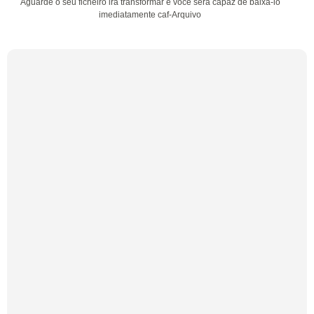
Aguarde o seu ficheiro irá transformar e você será capaz de baixá-lo
imediatamente caf-Arquivo