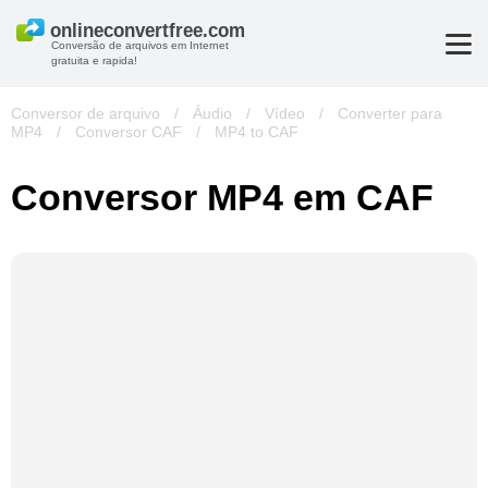
Conversão de arquivos em Internet
gratuita e rapida!
Conversor de arquivo
/
Áudio
/
Vídeo
/
Converter para
MP4
/
Conversor CAF
/
MP4 to CAF
Conversor MP4 em CAF