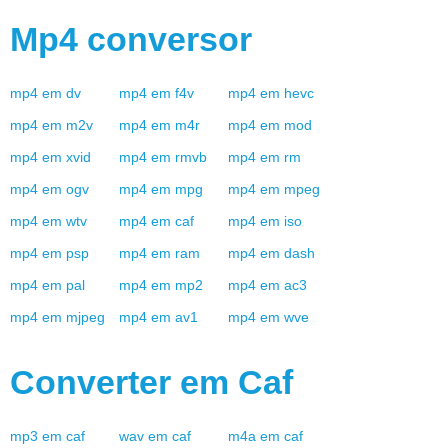
Mp4
conversor
mp4
em
dv
mp4
em
f4v
mp4
em
hevc
mp4
em
m2v
mp4
em
m4r
mp4
em
mod
mp4
em
xvid
mp4
em
rmvb
mp4
em
rm
mp4
em
ogv
mp4
em
mpg
mp4
em
mpeg
mp4
em
wtv
mp4
em
caf
mp4
em
iso
mp4
em
psp
mp4
em
ram
mp4
em
dash
mp4
em
pal
mp4
em
mp2
mp4
em
ac3
mp4
em
mjpeg
mp4
em
av1
mp4
em
wve
Converter em
Caf
mp3
em
caf
wav
em
caf
m4a
em
caf