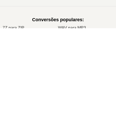
Conversões populares
:
7Z para ZIP
WAV para MP3
M4A para MP3
EPUB para PDF
×
EPUB para MOBI
WMA para MP3
RAR para ZIP
MP3 para OGG
M4A para WAV
AIFF para MP3
×
Como Converter XLS para ZIP Online (Guia Simples)
MOBI para PDF
OGG para MP3
AZW3 para PDF
PNG para JPG
PNG para JPEG
XLS para CSV
XLSX para XLS
DOCX para DOC
Watch on