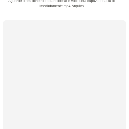
Aguarde o seu ficheiro irá transformar e você será capaz de baixá-lo
imediatamente mp4-Arquivo