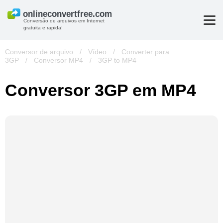
Conversão de arquivos em Internet
gratuita e rapida!
Conversor de arquivo
/
Vídeo
/
Converter para
3GP
/
Conversor MP4
/
3GP to MP4
Conversor 3GP em MP4