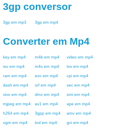
3gp
conversor
3gp
em
mp3
3gp
em
mp4
Converter em
Mp4
key
em
mp4
m4b
em
mp4
video
em
mp4
iso
em
mp4
m4s
em
mp4
tvs
em
mp4
ram
em
mp4
exo
em
mp4
cpi
em
mp4
dash
em
mp4
srf
em
mp4
sec
em
mp4
vivo
em
mp4
dmx
em
mp4
smi
em
mp4
mjpeg
em
mp4
av1
em
mp4
ape
em
mp4
h264
em
mp4
3gpp
em
mp4
amv
em
mp4
ogm
em
mp4
tod
em
mp4
gvi
em
mp4