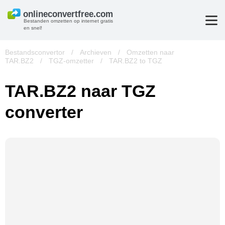
Bestanden omzetten op internet gratis
en snel!
Bestandsconvertor
/
Archieven
/
Omzetten naar
TAR.BZ2
/
TGZ-omzetter
/
TAR.BZ2 to TGZ
TAR.BZ2 naar TGZ
converter