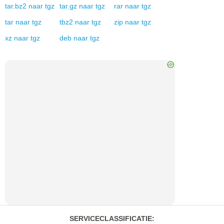
tar.bz2
naar
tgz
tar.gz
naar
tgz
rar
naar
tgz
tar
naar
tgz
tbz2
naar
tgz
zip
naar
tgz
xz
naar
tgz
deb
naar
tgz
SERVICECLASSIFICATIE
: