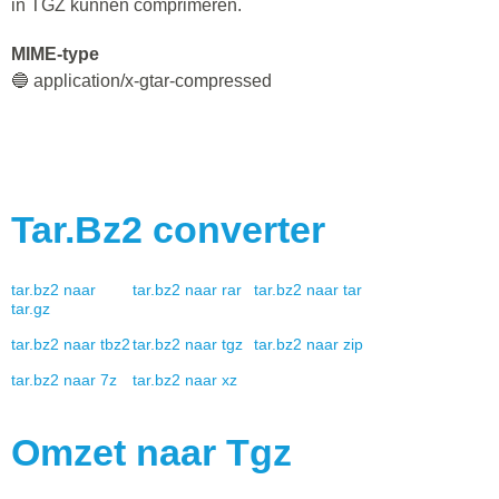
in TGZ kunnen comprimeren.
MIME-type
🔵 application/x-gtar-compressed
Tar.bz2
converter
tar.bz2
naar
tar.bz2
naar
rar
tar.bz2
naar
tar
tar.gz
tar.bz2
naar
tbz2
tar.bz2
naar
tgz
tar.bz2
naar
zip
tar.bz2
naar
7z
tar.bz2
naar
xz
Omzet naar
Tgz