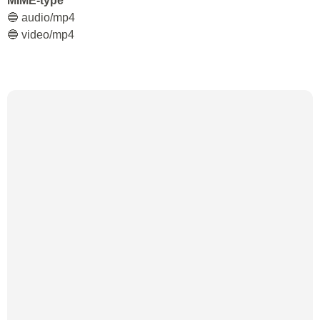
MIME-type
🔵 audio/mp4
🔵 video/mp4