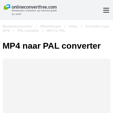
Bestanden omzetten op internet gratis
en snel!
Bestandsconvertor
/
Afbeeldingen
/
Video
/
Omzetten naar
MP4
/
PAL-omzetter
/
MP4 to PAL
MP4 naar PAL converter