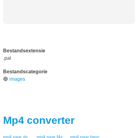
Bestandsextensie
.pal
Bestandscategorie
🔵
images
Mp4
converter
mp4
naar
dv
mp4
naar
f4v
mp4
naar
hevc