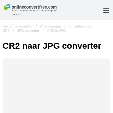
Bestanden omzetten op internet gratis
en snel!
Bestandsconvertor
/
Afbeeldingen
/
Omzetten naar
CR2
/
JPG-omzetter
/
CR2 to JPG
CR2 naar JPG converter