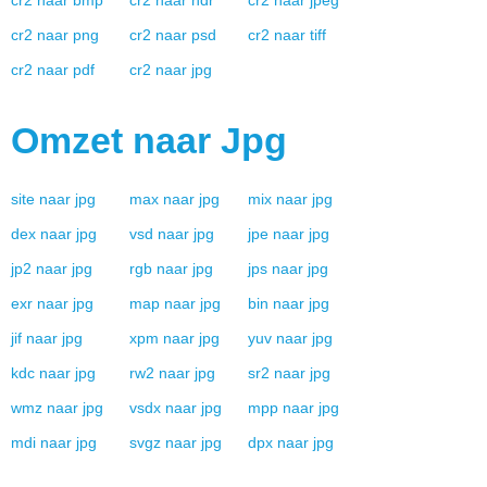
cr2
naar
bmp
cr2
naar
hdr
cr2
naar
jpeg
cr2
naar
png
cr2
naar
psd
cr2
naar
tiff
cr2
naar
pdf
cr2
naar
jpg
Omzet naar
Jpg
site
naar
jpg
max
naar
jpg
mix
naar
jpg
dex
naar
jpg
vsd
naar
jpg
jpe
naar
jpg
jp2
naar
jpg
rgb
naar
jpg
jps
naar
jpg
exr
naar
jpg
map
naar
jpg
bin
naar
jpg
jif
naar
jpg
xpm
naar
jpg
yuv
naar
jpg
kdc
naar
jpg
rw2
naar
jpg
sr2
naar
jpg
wmz
naar
jpg
vsdx
naar
jpg
mpp
naar
jpg
mdi
naar
jpg
svgz
naar
jpg
dpx
naar
jpg