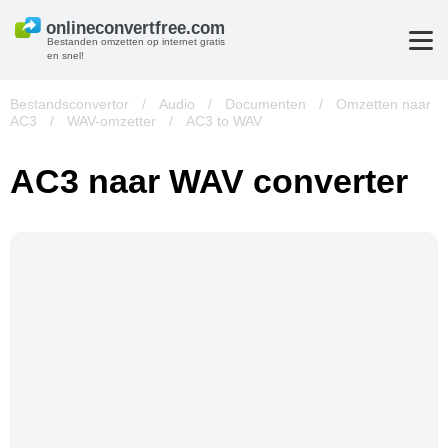
Bestanden omzetten op internet gratis
en snel!
Bestandsconvertor
/
Audio
/
Documenten
/
Omzetten naar
AC3
/
WAV-omzetter
/
AC3 to WAV
AC3 naar WAV converter