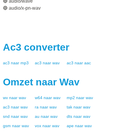
🔵 audio/wave
🔵 audio/x-pn-wav
Ac3
converter
ac3
naar
mp3
ac3
naar
wav
ac3
naar
aac
Omzet naar
Wav
wv
naar
wav
w64
naar
wav
mp2
naar
wav
ac3
naar
wav
ra
naar
wav
tak
naar
wav
snd
naar
wav
au
naar
wav
dts
naar
wav
gsm
naar
wav
vox
naar
wav
ape
naar
wav