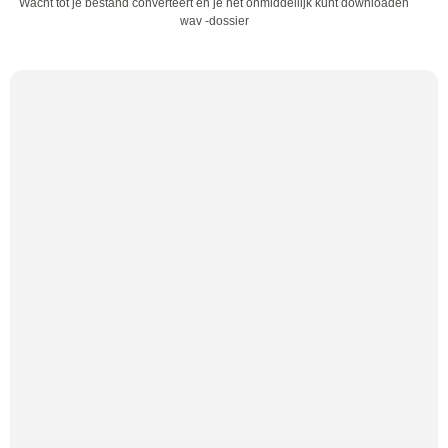
Wacht tot je bestand converteert en je het onmiddellijk kunt downloaden
wav -dossier