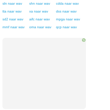
sln
naar
wav
shn
naar
wav
cdda
naar
wav
tta
naar
wav
xa
naar
wav
dss
naar
wav
sd2
naar
wav
aifc
naar
wav
mpga
naar
wav
mmf
naar
wav
oma
naar
wav
qcp
naar
wav