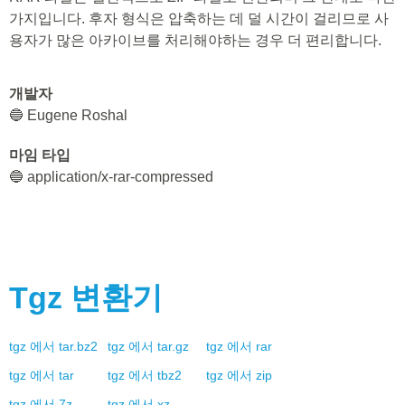
가지입니다. 후자 형식은 압축하는 데 덜 시간이 걸리므로 사
용자가 많은 아카이브를 처리해야하는 경우 더 편리합니다.
개발자
🔵 Eugene Roshal
마임 타입
🔵 application/x-rar-compressed
Tgz
변환기
tgz
에서
tar.bz2
tgz
에서
tar.gz
tgz
에서
rar
tgz
에서
tar
tgz
에서
tbz2
tgz
에서
zip
tgz
에서
7z
tgz
에서
xz