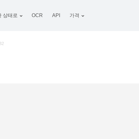
 상태로
OCR
API
가격
관세 계획
서류 변환기
OCR 패키지
그림 변환기
B2
오디오 변환기
서적 변환기
아카이브 변환기
비디오 변환기
웹 사이트-스크린 샷