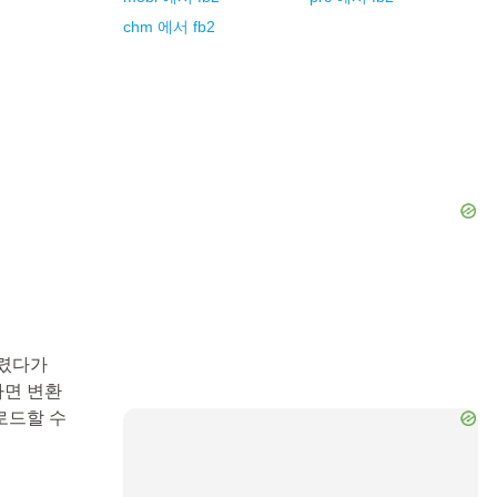
chm
에서
fb2
다렸다가
하면 변환
로드할 수