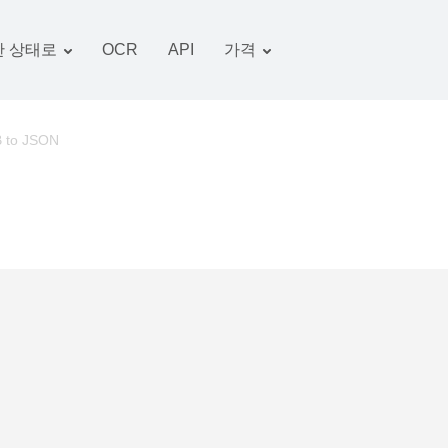
 상태로
OCR
API
가격
관세 계획
서류 변환기
OCR 패키지
그림 변환기
 to JSON
오디오 변환기
서적 변환기
아카이브 변환기
비디오 변환기
웹 사이트-스크린 샷