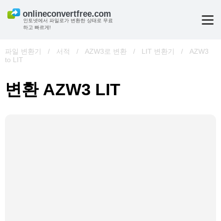
인토넷에서 파일로가 변환한 상태로 무료
하고 빠르게!
파일 변환기
/
서적
/
AZW3로 변환
/
LIT 변환기
/
AZW3
to LIT
변환 AZW3 LIT