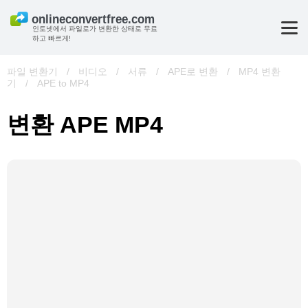
인토넷에서 파일로가 변환한 상태로 무료
하고 빠르게!
파일 변환기
/
비디오
/
서류
/
APE로 변환
/
MP4 변환
기
/
APE to MP4
변환 APE MP4