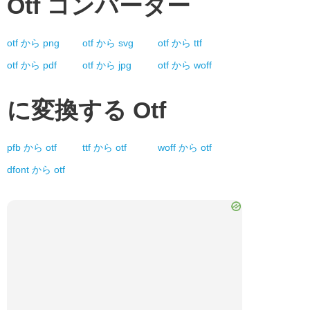
Otf
コンバーター
otf
から
png
otf
から
svg
otf
から
ttf
otf
から
pdf
otf
から
jpg
otf
から
woff
に変換する
Otf
pfb
から
otf
ttf
から
otf
woff
から
otf
dfont
から
otf