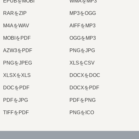
EPUBをMOBI
WMAをMP3
RARをZIP
MP3をOGG
M4AをWAV
AIFFをMP3
MOBIをPDF
OGGをMP3
AZW3をPDF
PNGをJPG
PNGをJPEG
XLSをCSV
XLSXをXLS
DOCXをDOC
DOCをPDF
DOCXをPDF
PDFをJPG
PDFをPNG
TIFFをPDF
PNGをICO