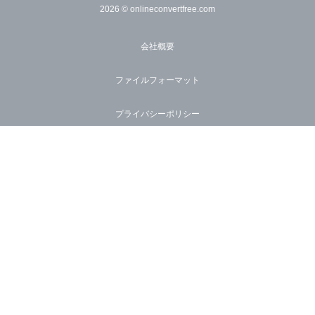
2026
© onlineconvertfree.com
会社概要
ファイルフォーマット
プライバシーポリシー
サポート
×
API
Now Playing
Play Video
価格
×
サステナビリティ
オンラインで RAR を MP4 に変換する方法 (簡単なガイド)
ブログ