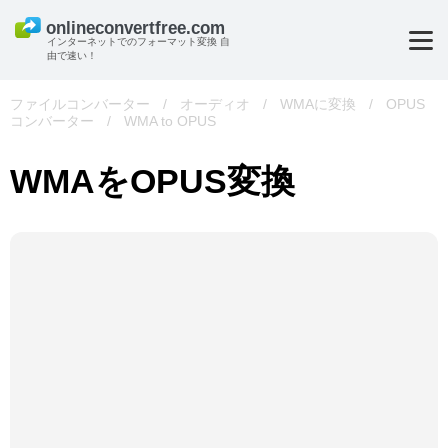
インターネットでのフォーマット変換 自
由で速い！
ファイルコンバーター
/
オーディオ
/
WMAに変換
/
OPUS
コンバーター
/
WMA to OPUS
WMAをOPUS変換