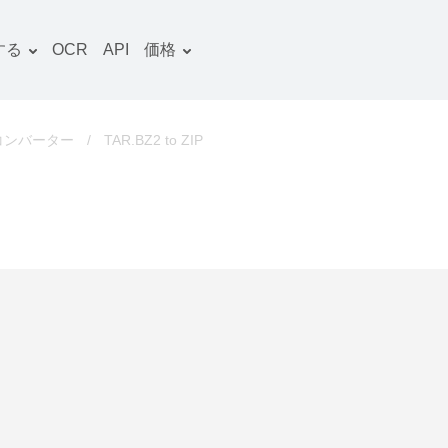
する
OCR
API
価格
料金プラン
文書 コンバーター
OCRパッケージ
画像 コンバーター
Pコンバーター
/
TAR.BZ2 to ZIP
音声 コンバーター
ooks コンバーター
ファイルアーカイブ コン
バーター
動画 コンバーター
ウェブサイト-スクリーン
ショット