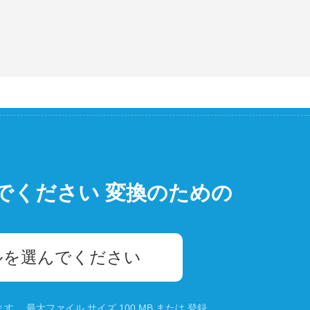
でください 変換のための
ルを選んでください
。 最大ファイル サイズ 100 MB または
登録