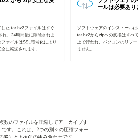
r.bz2 から zip 安全な変
ソフトウェアの
ールは必要あり
た tar.bz2ファイルはすぐ
ソフトウェアのインストールは
換され、24時間後に削除されま
tar.bz2からzipへの変換はす
ファイルはSSL暗号化により
上で行われ、パソコンのリソー
安全に転送されます。
ません。
ットは、複数のファイルを圧縮してアーカイブす
トです。これは、2つの別々の圧縮フォー
略）と bzip2 の組み合わせです。