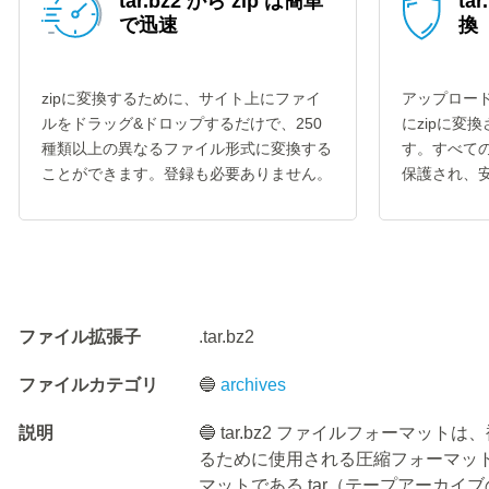
tar.bz2 から zip は簡単
ta
で迅速
換
zipに変換するために、サイト上にファイ
アップロードし
ルをドラッグ&ドロップするだけで、250
にzipに変
種類以上の異なるファイル形式に変換する
す。すべての
ことができます。登録も必要ありません。
保護され、
ファイル拡張子
.tar.bz2
ファイルカテゴリ
🔵
archives
説明
🔵 tar.bz2 ファイルフォーマ
るために使用される圧縮フォーマッ
マットである tar（テープアーカイブの