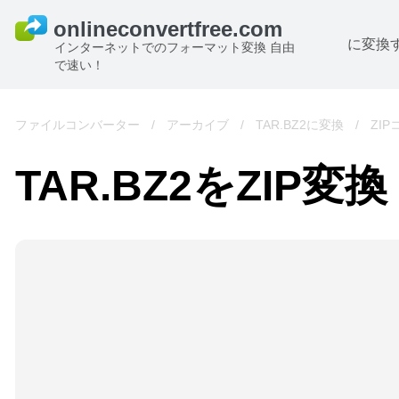
に変換
インターネットでのフォーマット変換 自由
で速い！
ファイルコンバーター
/
アーカイブ
/
TAR.BZ2に変換
/
ZI
TAR.BZ2をZIP変換
B