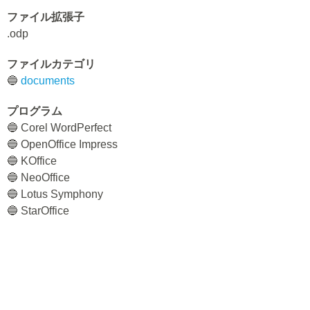
ファイル拡張子
.odp
ファイルカテゴリ
🔵
documents
プログラム
🔵 Corel WordPerfect
🔵 OpenOffice Impress
🔵 KOffice
🔵 NeoOffice
🔵 Lotus Symphony
🔵 StarOffice