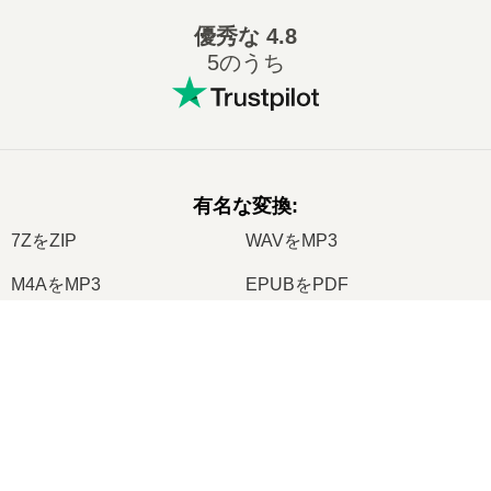
優秀な
4.8
5のうち
有名な変換
:
7ZをZIP
WAVをMP3
M4AをMP3
EPUBをPDF
EPUBをMOBI
WMAをMP3
×
RARをZIP
MP3をOGG
Now Playing
M4AをWAV
AIFFをMP3
Play Video
MOBIをPDF
OGGをMP3
×