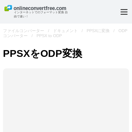
インターネットでのフォーマット変換 自
由で速い！
ファイルコンバーター
/
ドキュメント
/
PPSXに変換
/
ODP
コンバーター
/
PPSX to ODP
PPSXをODP変換