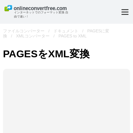
インターネットでのフォーマット変換 自
由で速い！
ファイルコンバーター
/
ドキュメント
/
PAGESに変
換
/
XMLコンバーター
/
PAGES to XML
PAGESをXML変換