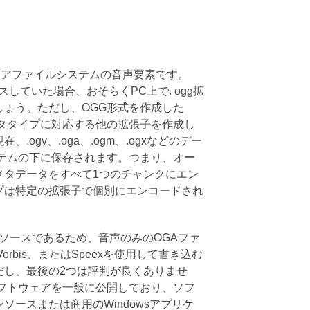
ディアファイルシステムの音声要素です。
スしていた場合、おそらくPC上で. ogg拡
しょう。ただし、OGG形式を作成した
特定のデータタイプに対応する他の拡張子を作成し
ogv、.oga、.ogm、.ogxなどのデー
ステムの下に保存されます。つまり、オー
メタデータをすべて1つのチャンクにエン
プは特定の拡張子で個別にエンコードされ
ンソースであるため、音声のみのOGAファ
g Vorbis、またはSpeexを使用して書き込む
だし、最後の2つは評判が良くありませ
は同様のソフトウェアを一般に公開しており、ソフ
ソースまたは商用のWindowsアプリケ