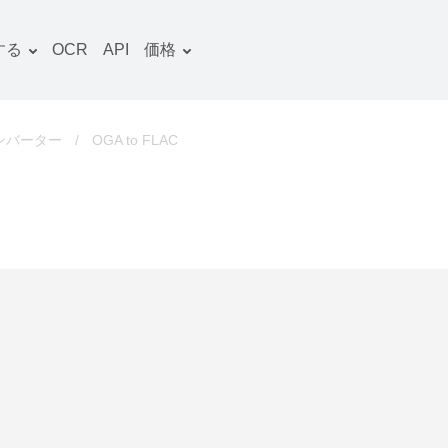
する
OCR
API
価格
料金プラン
文書 コンバーター
OCRパッケージ
画像 コンバーター
コンバーター
/
OGA to FLAC
音声 コンバーター
ooks コンバーター
ファイルアーカイブ コン
バーター
動画 コンバーター
ウェブサイト-スクリーン
ショット