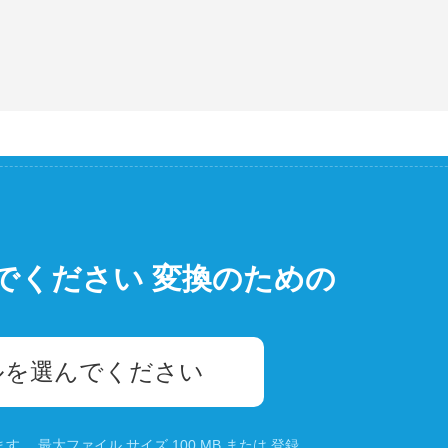
でください 変換のための
ルを選んでください
。 最大ファイル サイズ 100 MB または
登録