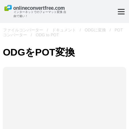
インターネットでのフォーマット変換 自
由で速い！
ファイルコンバーター
/
ドキュメント
/
ODGに変換
/
POT
コンバーター
/
ODG to POT
ODGをPOT変換