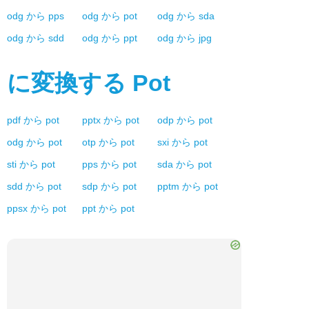
odg
から
pps
odg
から
pot
odg
から
sda
odg
から
sdd
odg
から
ppt
odg
から
jpg
に変換する
Pot
pdf
から
pot
pptx
から
pot
odp
から
pot
odg
から
pot
otp
から
pot
sxi
から
pot
sti
から
pot
pps
から
pot
sda
から
pot
sdd
から
pot
sdp
から
pot
pptm
から
pot
ppsx
から
pot
ppt
から
pot