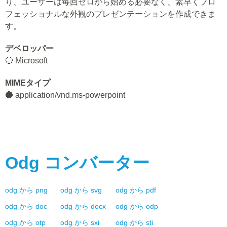
り、ユーザーは毎回ゼロから始める必要なく、素早くプロ
フェッショナルな外観のプレゼンテーションを作成できま
す。
デベロッパー
🔵 Microsoft
MIMEタイプ
🔵 application/vnd.ms-powerpoint
Odg
コンバーター
odg
から
png
odg
から
svg
odg
から
pdf
odg
から
doc
odg
から
docx
odg
から
odp
odg
から
otp
odg
から
sxi
odg
から
sti