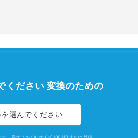
でください 変換のための
ルを選んでください
。 最大ファイル サイズ 100 MB または
登録