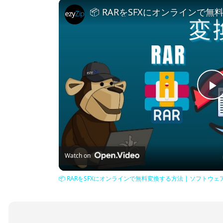
P
V
Watch on
📦 RARをSFXにオンラインで無料変換する方法 | ソフトウ