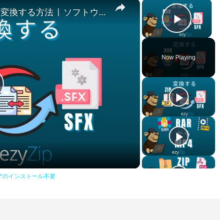
×
×
📦 RARをSFXにオンラインで無料変換する方法 | ソフトウェアのインストール不要
Play V
Now Playing
lay
ideo
ェアのインストール不要