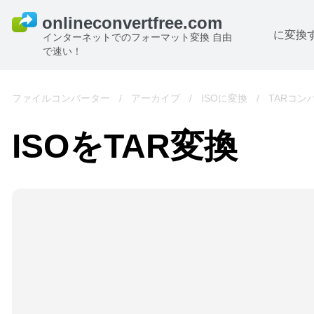
に変換
インターネットでのフォーマット変換 自由
で速い！
ファイルコンバーター
/
アーカイブ
/
ISOに変換
/
TARコン
ISOをTAR変換
B