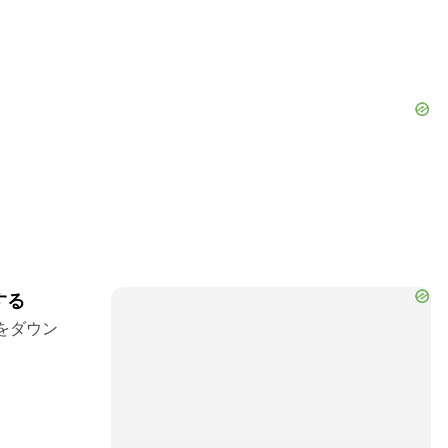
する
をダウン