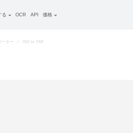
する
OCR
API
価格
料金プラン
文書 コンバーター
OCRパッケージ
画像 コンバーター
バーター
/
ISO to TAR
音声 コンバーター
ooks コンバーター
ファイルアーカイブ コン
バーター
動画 コンバーター
ウェブサイト-スクリーン
ショット