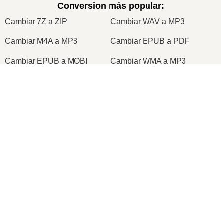
Conversion más popular
:
Cambiar 7Z a ZIP
Cambiar WAV a MP3
Cambiar M4A a MP3
Cambiar EPUB a PDF
Cambiar EPUB a MOBI
Cambiar WMA a MP3
Cambiar RAR a ZIP
Cambiar MP3 a OGG
×
Cambiar M4A a WAV
Cambiar AIFF a MP3
Now Playing
Cambiar MOBI a PDF
Cambiar OGG a MP3
Play Video
Cambiar AZW3 a PDF
Cambiar PNG a JPG
×
Cómo ESCANEAR varios DOCUMENTOS en un solo archivo PDF fácilmente
Cambiar PNG a JPEG
Cambiar XLS a CSV
Cambiar XLSX a XLS
Cambiar DOCX a DOC
Cambiar DOC a PDF
Cambiar DOCX a PDF
Play
Cambiar PDF a JPG
Cambiar PDF a PNG