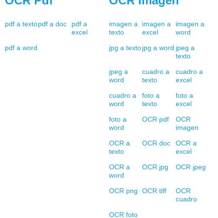
OCR Pdf
OCR Imagen
pdf a texto
pdf a doc
pdf a
imagen a
imagen a
imagen a
excel
texto
excel
word
pdf a word
jpg a texto
jpg a word
jpeg a
texto
jpeg a
cuadro a
cuadro a
word
texto
excel
cuadro a
foto a
foto a
word
texto
excel
foto a
OCR pdf
OCR
word
imagen
OCR a
OCR doc
OCR a
texto
excel
OCR a
OCR jpg
OCR jpeg
word
OCR png
OCR tiff
OCR
cuadro
OCR foto