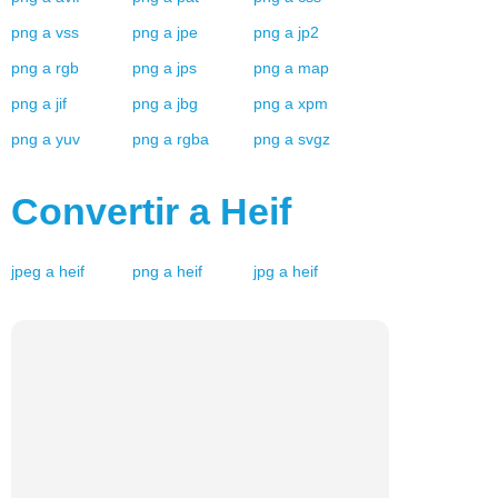
png
a
vss
png
a
jpe
png
a
jp2
png
a
rgb
png
a
jps
png
a
map
png
a
jif
png
a
jbg
png
a
xpm
png
a
yuv
png
a
rgba
png
a
svgz
Convertir a
Heif
jpeg
a
heif
png
a
heif
jpg
a
heif