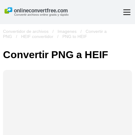
Convertir archivos online gratis y rápido
Convertidor de archivos
/
Imagenes
/
Convertir a
PNG
/
HEIF convertidor
/
PNG to HEIF
Convertir PNG a HEIF