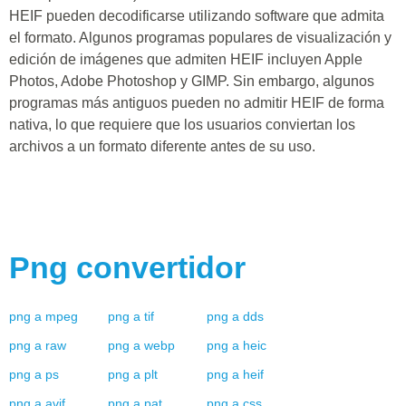
HEIF pueden decodificarse utilizando software que admita
el formato. Algunos programas populares de visualización y
edición de imágenes que admiten HEIF incluyen Apple
Photos, Adobe Photoshop y GIMP. Sin embargo, algunos
programas más antiguos pueden no admitir HEIF de forma
nativa, lo que requiere que los usuarios conviertan los
archivos a un formato diferente antes de su uso.
Png
convertidor
png
a
mpeg
png
a
tif
png
a
dds
png
a
raw
png
a
webp
png
a
heic
png
a
ps
png
a
plt
png
a
heif
png
a
avif
png
a
pat
png
a
css