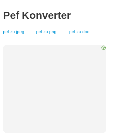
Pef
Konverter
pef
zu
jpeg
pef
zu
png
pef
zu
doc