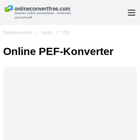
Dateien online konvertieren - kostenlos
und schnell!
Dateikonverter
/
Audio
/
PEF
Online PEF-Konverter