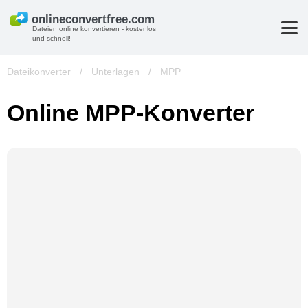
Dateien online konvertieren - kostenlos
und schnell!
Dateikonverter
/
Unterlagen
/
MPP
Online MPP-Konverter