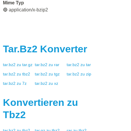
Mime Typ
🔵 application/x-bzip2
Tar.bz2
Konverter
tar.bz2
zu
tar.gz
tar.bz2
zu
rar
tar.bz2
zu
tar
tar.bz2
zu
tbz2
tar.bz2
zu
tgz
tar.bz2
zu
zip
tar.bz2
zu
7z
tar.bz2
zu
xz
Konvertieren zu
Tbz2
tar.bz2
zu
tbz2
tar.gz
zu
tbz2
rar
zu
tbz2